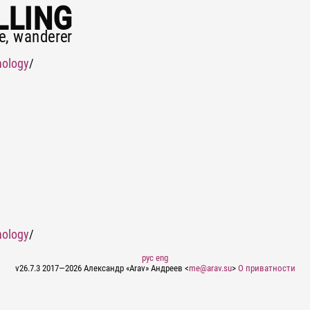
lling
e, wanderer
nology
/
nology
/
рус
eng
v26.7.3 2017—2026 Александр «Arav» Андреев <
me@arav.su
>
О приватности