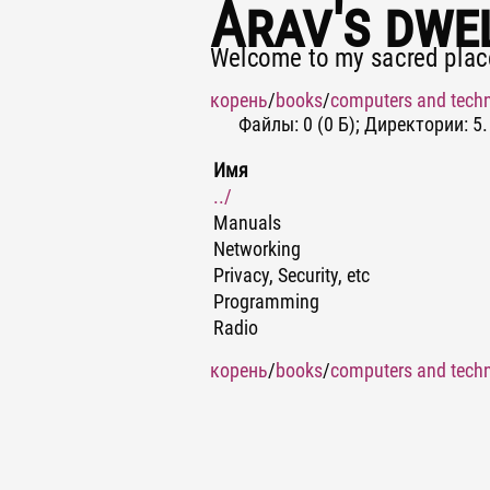
Arav's dwe
Welcome to my sacred plac
корень
/
books
/
computers and tech
Файлы: 0 (0 Б); Директории: 5.
Имя
../
Manuals
Networking
Privacy, Security, etc
Programming
Radio
корень
/
books
/
computers and tech