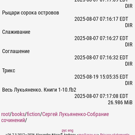
DIR
Рыцари сорока островов
2025-08-07 07:16:17 EDT
DIR
Слаживание
2025-08-07 07:16:27 EDT
DIR
Соглашение
2025-08-07 07:16:32 EDT
DIR
Трикс
2025-08-19 15:05:35 EDT
DIR
Весь Лукьяненко. Книги 1-10.fb2
2025-08-07 07:17:08 EDT
26.986 MiB
root
/
books
/
fiction
/
Сергей Лукьяненко-Собрание
сочинений
/
рус
eng
v26.7.3 2017—2026 Alexander ❝Arav❞ Andreev <
me@arav.su
>
Privacy statements