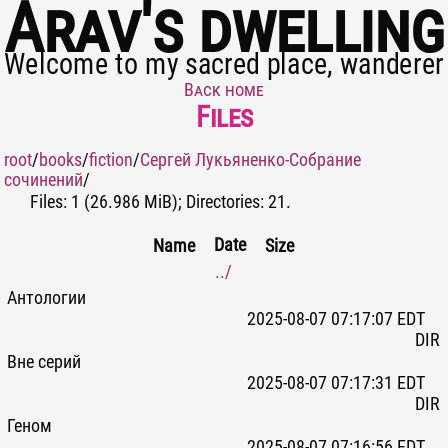
Arav's dwelling
Welcome to my sacred place, wanderer
Back home
Files
root
/
books
/
fiction
/
Сергей Лукьяненко-Собрание
сочинений
/
Files: 1 (26.986 MiB); Directories: 21.
Date
Name
Size
../
Антологии
2025-08-07 07:17:07 EDT
DIR
Вне серий
2025-08-07 07:17:31 EDT
DIR
Геном
2025-08-07 07:16:56 EDT