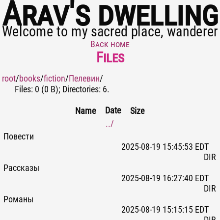
Arav's dwelling
Welcome to my sacred place, wanderer
Back home
Files
root
/
books
/
fiction
/
Пелевин
/
Files: 0 (0 B); Directories: 6.
Date
Name
Size
../
Повести
2025-08-19 15:45:53 EDT
DIR
Рассказы
2025-08-19 16:27:40 EDT
DIR
Романы
2025-08-19 15:15:15 EDT